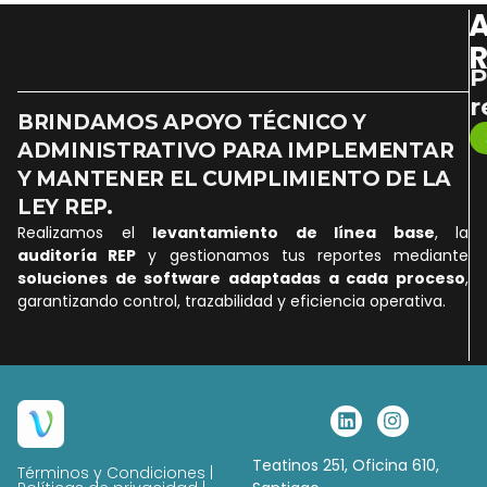
A
R
P
r
BRINDAMOS APOYO TÉCNICO Y
ADMINISTRATIVO PARA IMPLEMENTAR
Y MANTENER EL CUMPLIMIENTO DE LA
LEY REP.
Realizamos el
levantamiento de línea base
, la
auditoría REP
y gestionamos tus reportes mediante
soluciones de software adaptadas a cada proceso
,
garantizando control, trazabilidad y eficiencia operativa.
Teatinos 251, Oficina 610,
Términos y Condiciones |