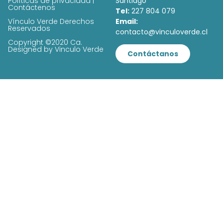
Políticas de privacidad |
Santiago
Contáctenos
Tel:
227 804 079
Vínculo Verde Derechos
Email:
Reservados
contacto@vinculoverde.cl
Copyright ©2020 Ca.
Designed by Vinculo Verde
Contáctanos