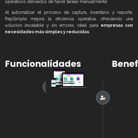
operativos derivados de hacer tareas manualmente.
Al automatizar el proceso de captura, inventario y reporte,
RepSimple mejora la eficiencia operativa, ofreciendo una
solución escalable y sin errores, ideal para
empresas con
necesidades más simples y reducidas
.
Funcionalidades
Benef
Cumpl
• Gestión
de
efi
inventario
Reduce el
de
manual 
materialidad
los error
captura 
facilitand
cumplimi
Ley REP 