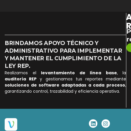
A
R
P
r
BRINDAMOS APOYO TÉCNICO Y
ADMINISTRATIVO PARA IMPLEMENTAR
Y MANTENER EL CUMPLIMIENTO DE LA
LEY REP.
Realizamos el
levantamiento de línea base
, la
auditoría REP
y gestionamos tus reportes mediante
soluciones de software adaptadas a cada proceso
,
garantizando control, trazabilidad y eficiencia operativa.